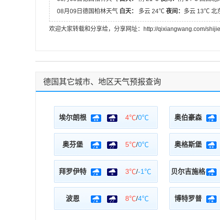
08月09日德国柏林天气
白天：
多云 24℃
夜间：
多云 13℃ 北
欢迎大家转载和分享给，分享网址：http://qixiangwang.com/shijietia
德国其它城市、地区天气预报查询
埃尔朗根
4℃
/
0℃
奥伯豪森
奥芬堡
5℃
/
0℃
奥格斯堡
拜罗伊特
3℃
/
-1℃
贝尔吉施格
波恩
8℃
/
4℃
博特罗普