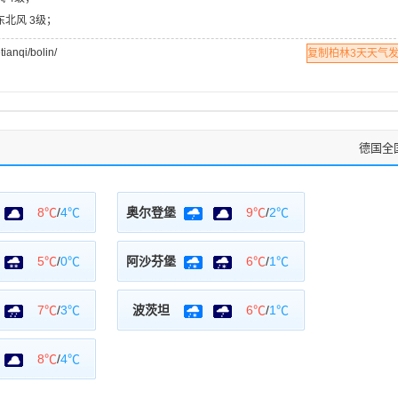
东北风 3级；
nqi/bolin/
复制柏林3天天气
德国全
8℃
/
4℃
奥尔登堡
9℃
/
2℃
5℃
/
0℃
阿沙芬堡
6℃
/
1℃
7℃
/
3℃
波茨坦
6℃
/
1℃
8℃
/
4℃