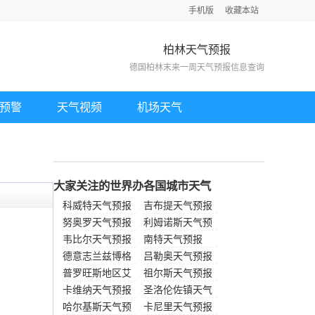
手机版
收藏本站
柏林天气预报
德国柏林末来一周天气预报信息查询
预警
天气视频
机场天气
大家关注的世界办各国城市天气
科威特天气预报
吉布提天气预报
努奥罗天气预报
利姆诺斯天气预
韦比尔天气预报
报
南特天气预报
德意志兰兹博格
吕勒奥天气预报
天气预
普罗旺斯地区艾
祖尔斯天气预报
克斯天
卡维纳天气预报
圣洛伦佐镇天气
哈尔基斯天气预
预报
卡尼里天气预报