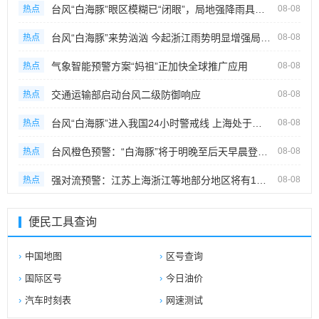
台风“白海豚”眼区模糊已“闭眼”，局地强降雨具有极端性，浙江上海等地位于
08-08
热点
台风“白海豚”来势汹汹 今起浙江雨势明显增强局地有特大暴雨
08-08
热点
气象智能预警方案“妈祖”正加快全球推广应用
08-08
热点
交通运输部启动台风二级防御响应
08-08
热点
台风“白海豚”进入我国24小时警戒线 上海处于危险半圆风雨渐增
08-08
热点
台风橙色预警：“白海豚”将于明晚至后天早晨登陆 5省市有强降雨
08-08
热点
强对流预警：江苏上海浙江等地部分地区将有10级以上雷暴大风
08-08
热点
便民工具查询
中国地图
区号查询
国际区号
今日油价
汽车时刻表
网速测试