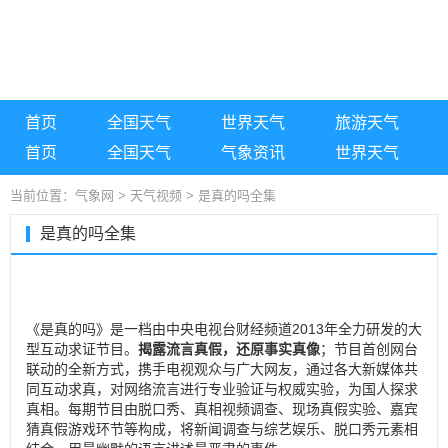
天气网
天气资讯
天气预警
空气质量
手机版
收藏本站
气象网
首页
全国天气
世界天气
旅游天气
首页
全国天气
气象资讯
世界天气
当前位置：
气象网
>
天气视频
> 是真的吗全集
是真的吗全集
《是真的吗》是一档由中央电视台财经频道2013年全力研发的大
型互动求证节目。
揭露流言真假，还原事实真像
；节目首创网台
联动的全新方式，携手电视观众与广大网友，通过各大新媒体共
同互动求真，对网络流言进行专业验证与权威实验，为国人探求
真相。每期节目由脱口秀、真相视频调查、现场真假实验、嘉宾
猜真假游戏环节等构成，将新闻调查与综艺娱乐、脱口秀元素相