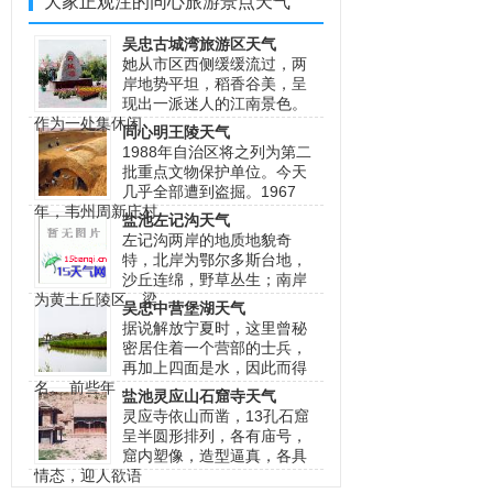
大家正观注的同心旅游景点天气
吴忠古城湾旅游区天气
她从市区西侧缓缓流过，两
岸地势平坦，稻香谷美，呈
现出一派迷人的江南景色。
作为一处集休闲
同心明王陵天气
1988年自治区将之列为第二
批重点文物保护单位。今天
几乎全部遭到盗掘。1967
年，韦州周新庄村
盐池左记沟天气
左记沟两岸的地质地貌奇
特，北岸为鄂尔多斯台地，
沙丘连绵，野草丛生；南岸
为黄土丘陵区，梁
吴忠中营堡湖天气
据说解放宁夏时，这里曾秘
密居住着一个营部的士兵，
再加上四面是水，因此而得
名。 前些年，
盐池灵应山石窟寺天气
灵应寺依山而凿，13孔石窟
呈半圆形排列，各有庙号，
窟内塑像，造型逼真，各具
情态，迎人欲语