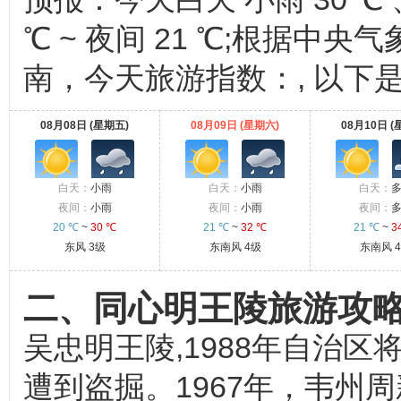
℃ ~ 夜间 21 ℃;根据
南，今天旅游指数：, 以下
08月08日 (星期五)
08月09日 (星期六)
08月10日 (
白天：
小雨
白天：
小雨
白天：
夜间：
小雨
夜间：
小雨
夜间：
20 ℃
~
30 ℃
21 ℃
~
32 ℃
21 ℃
~
3
东风 3级
东南风 4级
东南风 
二、同心明王陵旅游攻
吴忠明王陵,1988年自治
遭到盗掘。1967年，韦州