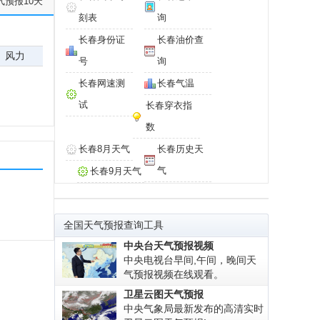
气预报10天
刻表
询
长春身份证
长春油价查
风力
号
询
长春网速测
长春气温
试
长春穿衣指
数
长春8月天气
长春历史天
气
长春9月天气
全国天气预报查询工具
中央台天气预报视频
中央电视台早间,午间，晚间天
气预报视频在线观看。
卫星云图天气预报
中央气象局最新发布的高清实时