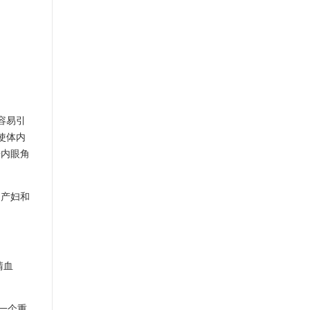
容易引
使体内
按内眼角
用产妇和
清血
一个重