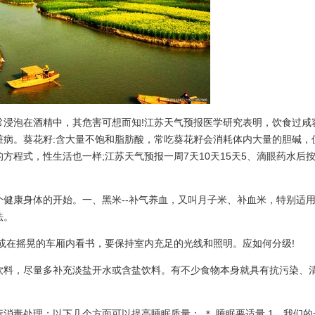
常浸泡在酒精中，其危害可想而知!江苏天气预报医学研究表明，饮食过咸
脏病。葵花籽:含大量不饱和脂肪酸，常吃葵花籽会消耗体内大量的胆碱，
方程式，性生活也一样;江苏天气预报一周7天10天15天5、滴眼药水后
健康身体的开始。一、黑米--补气养血，又叫月子米、补血米，特别适
法。
或在摇晃的车厢内看书，要保持室内充足的光线和照明。应如何分级!
饮料，尽量多补充淡盐开水或含盐饮料。有不少食物本身就具有抗污染、
消毒处理；以下几个方面可以提高睡眠质量： ＊ 睡眠要适量 1、我们的