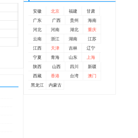
安徽
北京
福建
甘肃
广东
广西
贵州
海南
河北
河南
湖北
重庆
云南
浙江
湖南
江苏
江西
天津
吉林
辽宁
宁夏
青海
山东
上海
陕西
山西
四川
新疆
西藏
香港
台湾
澳门
黑龙江
内蒙古