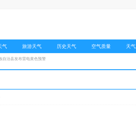
天气
旅游天气
历史天气
空气质量
天气
尼族自治县发布雷电黄色预警
布