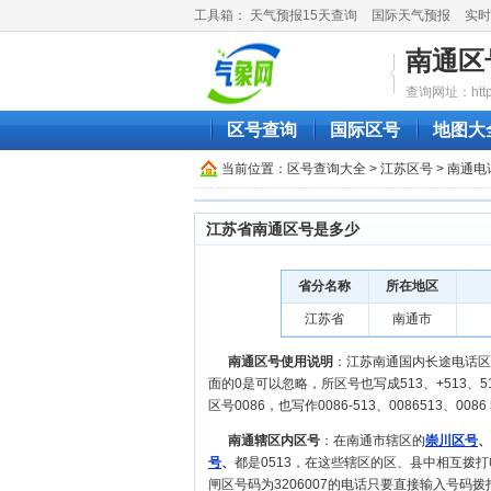
工具箱：
天气预报15天查询
国际天气预报
实时
南通区
查询网址：http:/
区号查询
国际区号
地图大
当前位置：
区号查询大全
>
江苏区号
> 南通
江苏省南通区号是多少
省分名称
所在地区
江苏省
南通市
南通区号使用说明
：江苏南通国内长途电话区号是
面的0是可以忽略，所区号也写成513、+513、5
区号0086，也写作0086-513、0086513、0086 
南通辖区内区号
：在南通市辖区的
崇川区号
、
号
、
都是0513，在这些辖区的区、县中相互拨
闸区号码为3206007的电话只要直接输入号