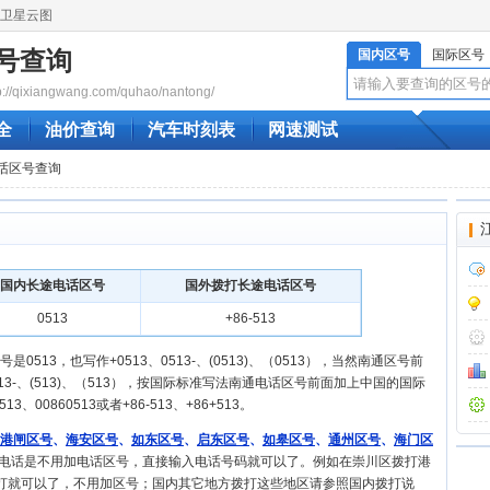
卫星云图
号查询
国内区号
国际区号
/qixiangwang.com/quhao/nantong/
全
油价查询
汽车时刻表
网速测试
电话区号查询
国内长途电话区号
国外拨打长途电话区号
0513
+86-513
0513，也写作+0513、0513-、(0513)、（0513），当然南通区号前
13-、(513)、（513），按国际标准写法南通电话区号前面加上中国的国际
513、00860513或者+86-513、+86+513。
港闸区号
、
海安区号
、
如东区号
、
启东区号
、
如皋区号
、
通州区号
、
海门区
打电话是不用加电话区号，直接输入电话号码就可以了。例如在崇川区拨打港
码拨打就可以了，不用加区号；国内其它地方拨打这些地区请参照国内拨打说