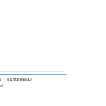
试
|
世界国家面积排名
ed