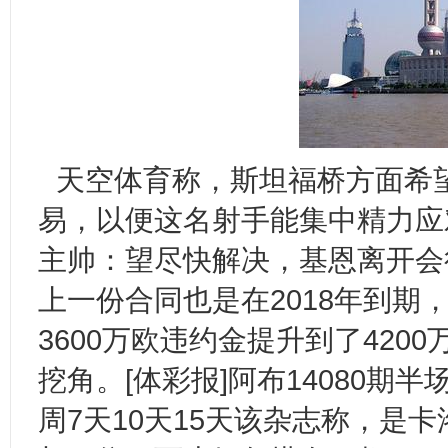
天空体育称，斯坦福桥方面希
易，以便这名射手能集中精力应
主帅：望尽快解决，基恩离开会
上一份合同也是在2018年到期
3600万欧违约金提升到了42
挖角。[体彩报]阿布14080期
周7天10天15天该杂志称，是