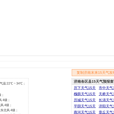
复制济南末来15天气发
济南各区县15天气预报查
温:22℃ ~ 34℃；
历下天气15天
市中天气
槐荫天气15天
天桥天气
级；
历城天气15天
长清天气
风 4级；
北风 4级；
平阴天气15天
济阳天气
 东东北风 4级；
商河天气15天
章丘天气