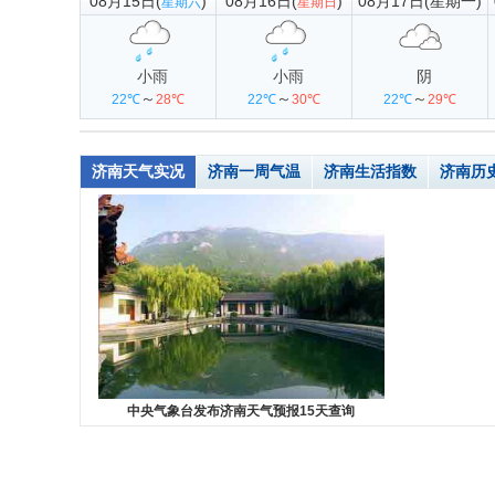
08月15日(
)
08月16日(
)
08月17日(星期一)
星期六
星期日
小雨
小雨
阴
～
～
～
22℃
28℃
22℃
30℃
22℃
29℃
济南天气实况
济南一周气温
济南生活指数
济南历
中央气象台发布济南天气预报15天查询