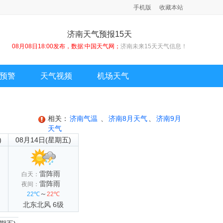
手机版
收藏本站
济南天气预报15天
08月08日18:00发布，数据:中国天气网；
济南未来15天天气信息！
预警
天气视频
机场天气
相关：
济南气温
、
济南8月天气
、
济南9月
天气
)
08月14日(星期五)
雷阵雨
白天：
雷阵雨
夜间：
～
22℃
22℃
北东北风 6级