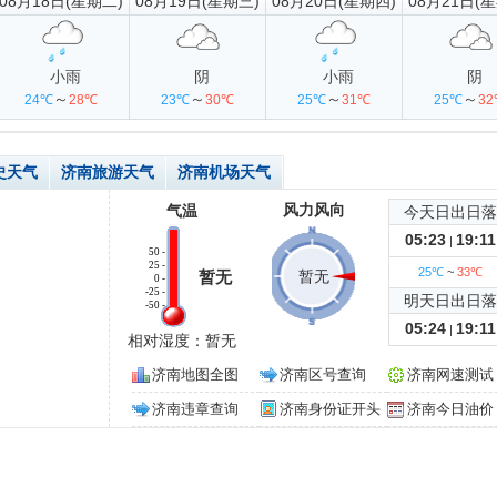
08月18日(星期二)
08月19日(星期三)
08月20日(星期四)
08月21日(
小雨
阴
小雨
阴
～
～
～
～
24℃
28℃
23℃
30℃
25℃
31℃
25℃
3
史天气
济南旅游天气
济南机场天气
风力风向
气温
今天日出日落
05:23
19:11
|
50 -
25 -
25℃
~
33℃
暂无
暂无
0 -
-25 -
明天日出日落
-50 -
05:24
19:11
|
相对湿度：暂无
济南地图全图
济南区号查询
济南网速测试
济南违章查询
济南身份证开头
济南今日油价