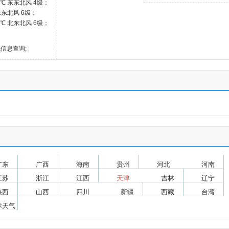
4℃ 东东北风 4级；
 东东北风 6级；
2℃ 北东北风 6级；
气信息查询;
广东
广西
海南
贵州
河北
河南
江苏
浙江
江西
天津
吉林
辽宁
陕西
山西
四川
新疆
西藏
台湾
际天气