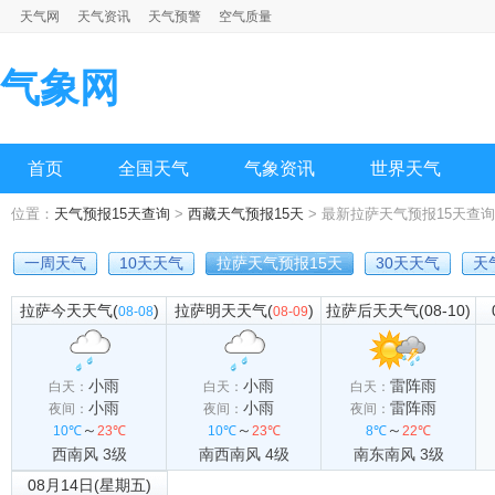
天气网
天气资讯
天气预警
空气质量
气象网
首页
全国天气
气象资讯
世界天气
位置：
天气预报15天查询
>
西藏天气预报15天
> 最新拉萨天气预报15天查询
一周天气
10天天气
拉萨天气预报15天
30天天气
天
拉萨今天天气(
)
拉萨明天天气(
)
拉萨后天天气(08-10)
08-08
08-09
小雨
小雨
雷阵雨
白天：
白天：
白天：
小雨
小雨
雷阵雨
夜间：
夜间：
夜间：
～
～
～
10℃
23℃
10℃
23℃
8℃
22℃
西南风 3级
南西南风 4级
南东南风 3级
08月14日(星期五)