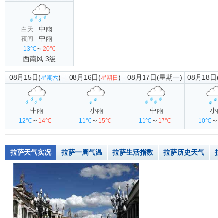
中雨
白天：
中雨
夜间：
～
13℃
20℃
西南风 3级
08月15日(
)
08月16日(
)
08月17日(星期一)
08月18日
星期六
星期日
中雨
小雨
中雨
小
～
～
～
～
12℃
14℃
11℃
15℃
11℃
17℃
10℃
拉萨天气实况
拉萨一周气温
拉萨生活指数
拉萨历史天气