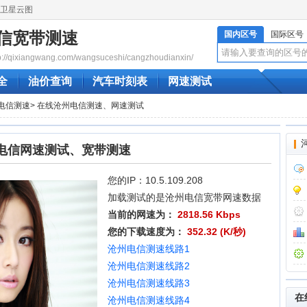
卫星云图
信宽带测速
国内区号
国际区号
qixiangwang.com/wangsuceshi/cangzhoudianxin/
全
油价查询
汽车时刻表
网速测试
电信测速
> 在线沧州电信测速、网速测试
电信网速测试、宽带测速
您的IP：10.5.109.208
加载测试的是沧州电信宽带网速数据
当前的网速为：
2818.56 Kbps
您的下载速度为：
352.32 (K/秒)
沧州电信测速线路1
沧州电信测速线路2
沧州电信测速线路3
在
沧州电信测速线路4