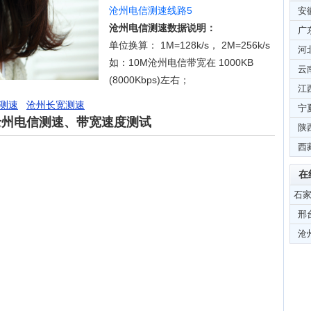
沧州电信测速线路5
安
沧州电信测速数据说明：
广
单位换算： 1M=128k/s， 2M=256k/s
河
如：10M沧州电信带宽在 1000KB
云
(8000Kbps)左右；
江
测速
沧州长宽测速
宁
沧州电信测速、带宽速度测试
陕
西
在
石
邢
沧