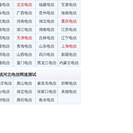
徽电信
北京电信
福建电信
甘肃电信
东电信
广西电信
贵州电信
海南电信
北电信
河南电信
湖北电信
重庆电信
南电信
浙江电信
湖南电信
江苏电信
西电信
天津电信
吉林电信
辽宁电信
夏电信
青海电信
山东电信
上海电信
西电信
山西电信
四川电信
新疆电信
藏电信
厦门电信
黑龙江电信
内蒙古电信
线河北电信网速测试
家庄电信
唐山电信
秦皇岛电信
邯郸电信
台电信
保定电信
张家口电信
承德电信
州电信
廊坊电信
衡水电信