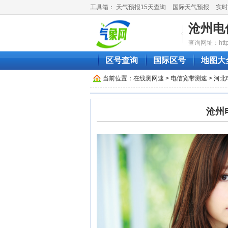
工具箱：
天气预报15天查询
国际天气预报
实时
沧州电
查询网址：http://
区号查询
国际区号
地图大
当前位置：
在线测网速
>
电信宽带测速
>
河北
沧州