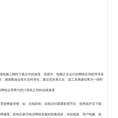
是指电脑上网时下载文件的速度，受硬件、电脑正在运行的网络应用程序等多
时，测速数值会发生实时变化，建议您多测几次，该工具测速结果为一段时
信网络运营商与您计算机之间的连接速度.
带宽使网速变慢，如：在线听歌、在线访问观看影视节目、使用或开启下载
得网速慢。影响石家庄电信网络质量的因素很多，包括线路、用户电脑、使