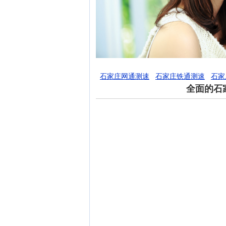
石家庄网通测速
石家庄铁通测速
石家
全面的石