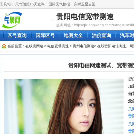
工具箱：
天气预报15天查询
国际天气预报
实时卫星云图
贵阳电信宽带测速
查询网址：http://qixiangwang.com/wangsuceshi/
区号查询
国际区号
地图大全
油价查询
汽车
当前位置：
在线测网速
>
电信宽带测速
>
贵州电信测速
> 在线贵阳电信测速、网
贵阳电信网速测试、宽带测
您的
加
当
您
贵
贵
贵
贵