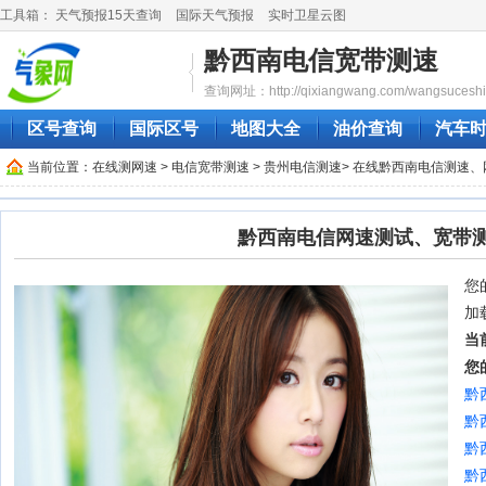
工具箱：
天气预报15天查询
国际天气预报
实时卫星云图
黔西南电信宽带测速
查询网址：http://qixiangwang.com/wangsuceshi/q
区号查询
国际区号
地图大全
油价查询
汽车
当前位置：
在线测网速
>
电信宽带测速
>
贵州电信测速
> 在线黔西南电信测速
黔西南电信网速测试、宽带
您的
加
当
您
黔
黔
黔
黔