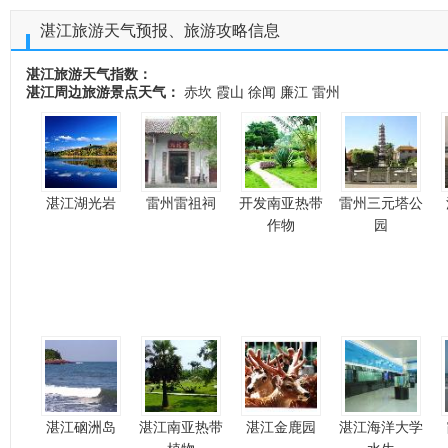
湛江旅游天气预报、旅游攻略信息
湛江旅游天气指数：
湛江周边旅游景点天气：
赤坎
霞山
徐闻
廉江
雷州
湛江湖光岩
雷州雷祖祠
开发南亚热带
雷州三元塔公
作物
园
湛江硇洲岛
湛江南亚热带
湛江金鹿园
湛江海洋大学