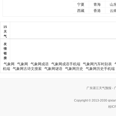
宁夏
青海
山
西藏
香港
云
15
天
气
友
情
链
接
气象网
气象网
气象网成语
气象网成语手机端
气象网汽车时刻表
机端
气象网古诗文搜索
气象网谜语
气象网历史
气象网历史手机端
广东湛江天气预报 -
Copyright © 2013-2030 qixia
桂IC