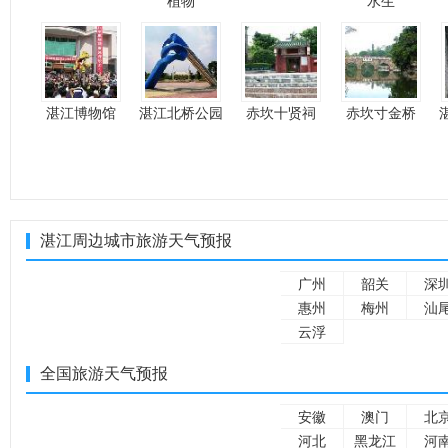
植物
水生
湛江博物馆
湛江北桥公园
赤坎十贤祠
赤坎寸金桥
湛江周边城市旅游天气预报
广州
韶关
深
惠州
梅州
汕
云浮
全国旅游天气预报
安徽
澳门
北
河北
黑龙江
河