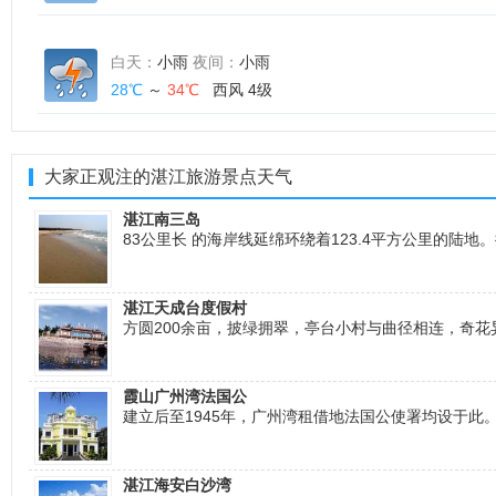
白天：
小雨
夜间：
小雨
28℃
～
34℃
西风 4级
大家正观注的湛江旅游景点天气
湛江南三岛
83公里长 的海岸线延绵环绕着123.4平方公里的陆
湛江天成台度假村
方圆200余亩，披绿拥翠，亭台小村与曲径相连，奇
霞山广州湾法国公
建立后至1945年，广州湾租借地法国公使署均设于此。19
湛江海安白沙湾