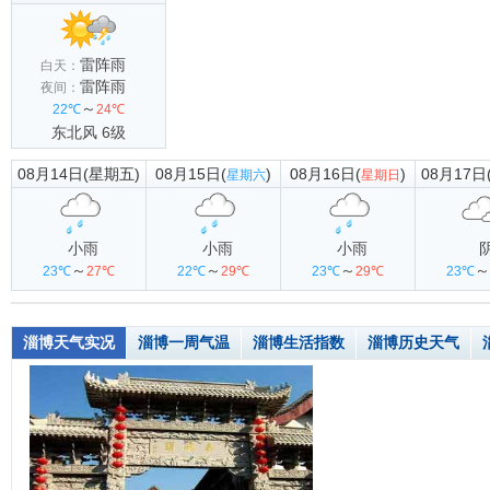
雷阵雨
白天：
雷阵雨
夜间：
～
22℃
24℃
东北风 6级
08月14日(星期五)
08月15日(
)
08月16日(
)
08月17日
星期六
星期日
小雨
小雨
小雨
～
～
～
～
23℃
27℃
22℃
29℃
23℃
29℃
23℃
淄博天气实况
淄博一周气温
淄博生活指数
淄博历史天气