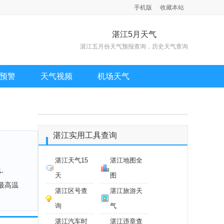
手机版
收藏本站
湛江5月天气
湛江五月份天气预报查询，历史天气查询
预警
天气视频
机场天气
湛江实用工具查询
湛江天气15
湛江地图全
-
天
图
平均最高温
湛江区号查
湛江旅游天
询
气
湛江汽车时
湛江违章查