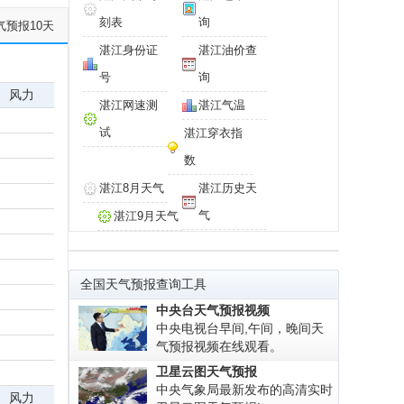
刻表
询
气预报10天
湛江身份证
湛江油价查
号
询
风力
湛江网速测
湛江气温
试
湛江穿衣指
数
湛江8月天气
湛江历史天
气
湛江9月天气
全国天气预报查询工具
中央台天气预报视频
中央电视台早间,午间，晚间天
气预报视频在线观看。
卫星云图天气预报
中央气象局最新发布的高清实时
风力