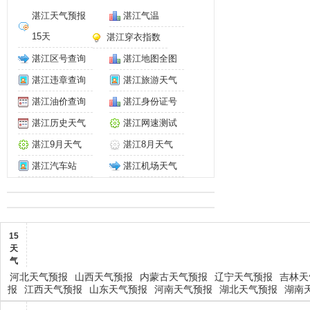
湛江天气预报
湛江气温
15天
湛江穿衣指数
湛江区号查询
湛江地图全图
湛江违章查询
湛江旅游天气
湛江油价查询
湛江身份证号
湛江历史天气
湛江网速测试
湛江9月天气
湛江8月天气
湛江汽车站
湛江机场天气
15
天
气
河北天气预报
山西天气预报
内蒙古天气预报
辽宁天气预报
吉林天
报
江西天气预报
山东天气预报
河南天气预报
湖北天气预报
湖南