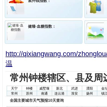
紫外线指数：
健臻·血糖指数：
http://qixiangwang.com/zhonglou
温
常州钟楼辖区、县及周
天宁
钟楼
戚墅堰
新北
武进
溧阳
金
常州
苏州
南通
连云港
淮安
扬州
镇
全国主要城市天气预报10天查询