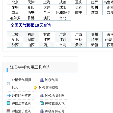
北京
天津
上海
成都
重庆
拉萨
乌鲁
昆明
贵阳
太原
沈阳
长春
银川
南
南昌
西安
兰州
呼和浩特
南宁
济南
武
哈尔滨
香港
澳门
台北
全国天气预报10天查询
安徽
福建
甘肃
广东
广西
贵州
海
湖北
湖南
江苏
江西
吉林
辽宁
内蒙
陕西
山西
四川
台湾
天津
新疆
西
江苏钟楼实用工具查询
钟楼天气预报
钟楼气温
15天
钟楼穿衣指数
钟楼区号查询
钟楼地图全图
钟楼违章查询
钟楼旅游天气
钟楼油价查询
钟楼身份证号